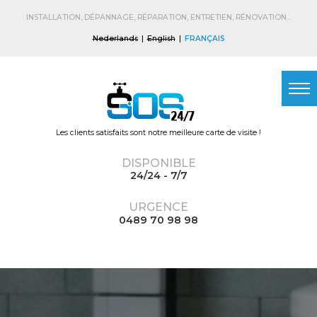
Skip to
main
INSTALLATION, DÉPANNAGE, RÉPARATION, ENTRETIEN, RÉNOVATION...
content
Nederlands
English
FRANÇAIS
Les clients satisfaits sont notre meilleure carte de visite !
DISPONIBLE
24/24 - 7/7
URGENCE
0489 70 98 98