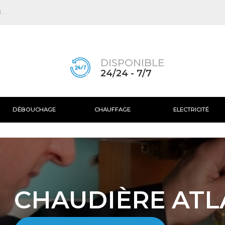
Skip to
main
..
content
DISPONIBLE
24/24 - 7/7
DÉBOUCHAGE
CHAUFFAGE
ELECTRICITÉ
CHAUDIÈRE ATL