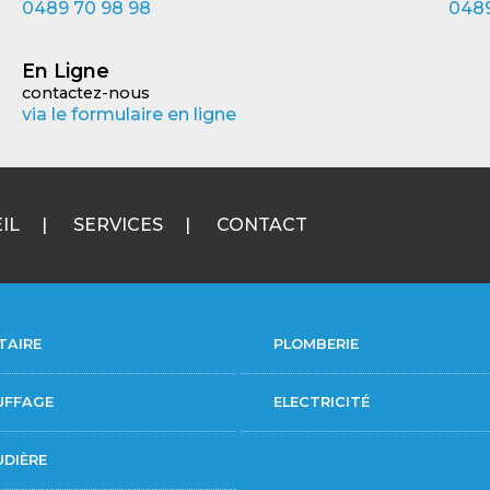
0489 70 98 98
0489
En Ligne
contactez-nous
via le formulaire en ligne
IL
SERVICES
CONTACT
TAIRE
PLOMBERIE
UFFAGE
ELECTRICITÉ
DIÈRE