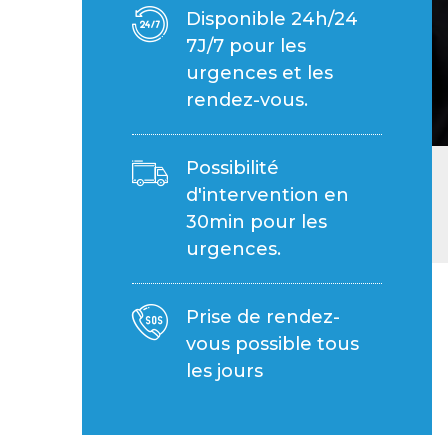
Disponible 24h/24
7J/7 pour les
urgences et les
rendez-vous.
Possibilité
d'intervention en
30min pour les
urgences.
Prise de rendez-
vous possible tous
les jours