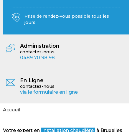
Prise de rendez-vous possible tous les
jours
Administration
contactez-nous
0489 70 98 98
En Ligne
contactez-nous
via le formulaire en ligne
Vous
Accueil
êtes
ici
Votre expert en
installation chaudière
à Bruxelles !