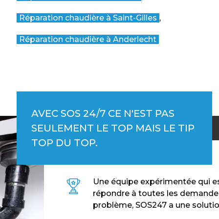
Réparation chaudière à Saint-Gilles
,
Réparation chaudière à Anderlecht
AVEC SOS 24/7 CE N'EST PAS
SEULEMENT LE TOP MAIS LE TIP
TOP DU TOP.
Une équipe expérimentée qui est
répondre à toutes les demande
problème, SOS247 a une solutio