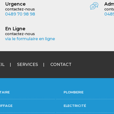
Urgence
Adm
contactez-nous
cont
0489 70 98 98
0489
En Ligne
contactez-nous
via le formulaire en ligne
IL
SERVICES
CONTACT
TAIRE
PLOMBERIE
UFFAGE
ELECTRICITÉ