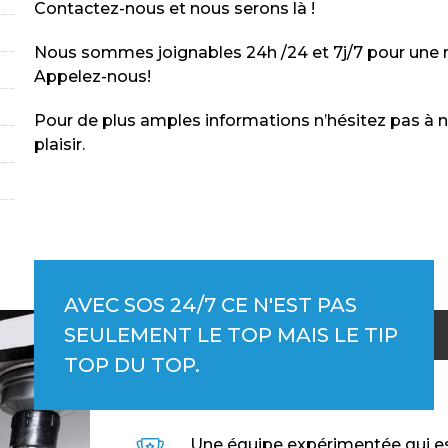
Contactez-nous et nous serons là !
Nous sommes joignables 24h /24 et 7j/7 pour une ré
Appelez-nous!
Pour de plus amples informations n’hésitez pas à
plaisir.
AVEC SOS 24/7 CE N'EST PAS
SEULEMENT LE TOP MAIS LE TIP
TOP DU TOP.
Une équipe expérimentée qui est