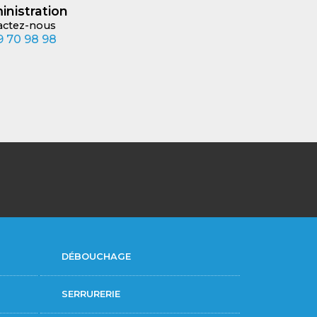
inistration
actez-nous
 70 98 98
DÉBOUCHAGE
SERRURERIE