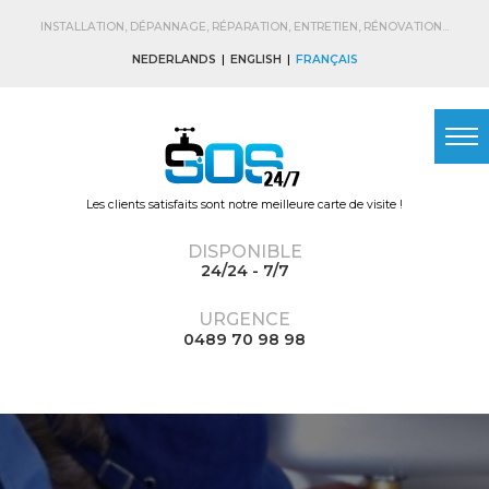
Skip to
main
INSTALLATION, DÉPANNAGE, RÉPARATION, ENTRETIEN, RÉNOVATION...
content
NEDERLANDS
ENGLISH
FRANÇAIS
Les clients satisfaits sont notre meilleure carte de visite !
DISPONIBLE
24/24 - 7/7
URGENCE
0489 70 98 98