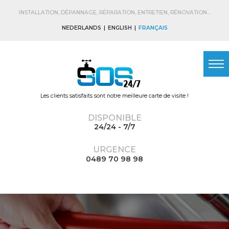
Skip to
main
INSTALLATION, DÉPANNAGE, RÉPARATION, ENTRETIEN, RÉNOVATION...
content
NEDERLANDS
ENGLISH
FRANÇAIS
Les clients satisfaits sont notre meilleure carte de visite !
DISPONIBLE
24/24 - 7/7
URGENCE
0489 70 98 98