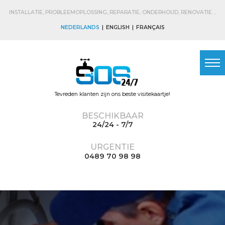
Skip to
main
INSTALLATIE, PROBLEEMOPLOSSING, REPARATIE, ONDERHOUD, RENOVATIE ...
content
NEDERLANDS
ENGLISH
FRANÇAIS
Tevreden klanten zijn ons beste visitekaartje!
BESCHIKBAAR
24/24 - 7/7
URGENTIE
0489 70 98 98